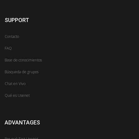
SUPPORT
Contacto
FAQ
Base de conocimientos
Búsqueda de grupos
Chat en Vivo
Qué es Usenet
ADVANTAGES
Por qué Fast Usenet